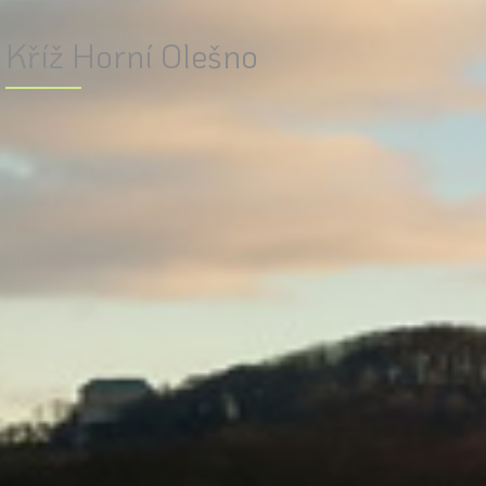
Kříž Horní Olešno
OLEŠNO – kříž
Litinový kříž na kamenném podstavci, situovaný v návsi vedle
zvonice
Dějiny objektu
Vznik původního dřevěného kříže (předchůdce dnešního
litinového kříže) není v písemných pramenech doložen. Poprvé je
existence kříže na návsi doložena v hlavní knize obce Olešno po
roce 1850 mezi majetkem obce je uvedeno : zvonička
(
Glockensäule
) s malým zvonem a vedle stojící dřevěný krucifix.
[1]
V obecní kronice z roku 1932 je zmíněno, že tyto objekty stojí na
návsi pod zde stojícími třemi stromy – jedním kaštanem a