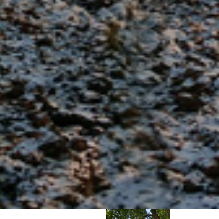
tvaru ležatého hranolu, tvořící spodní části podstavce. Nad ním je
dvoustupňová ustupující profilovaná římsa, která tvoří podnož
horní části podstavce. Ta má tvar stojatého kvádru obdélného
půdorysu, zakončeného ve tvaru nízké valbové stříšky, z níž ve
střední části vyrůstá nízký podstavec čtvercového půdorysu, na
kterém je osazen vlastní litinový kříž. Na čelní (východní) straně
horní části podstavce je mělká nika, která svým segmentovým
zakončením přesahuje do valbové „stříšky“. V nice, která je
zakončená ve tvaru lomeného oblouku, je osazen malovaný obraz
Piety. Na čelní stěně spodní části podstavce je vyrytý dnes
neúplný a špatně čitelný německý nápis „….Oberwolleschno 1906,
..nz Hölzel, Josef Steinitz, …ze Potz, Josef Fiedler, … et , Karl
Godbach“
Datování a stavební vývoj
Tradiční návesní kříž pocházející z roku 1906, představující
tradiční vybavení návesního prostoru. Hodnotný doklad kvalitní
sériové kovolitecké produkce té doby. Spolu se sousední
zvoničkou výrazně dotvářejí tradiční prostředí návsi.