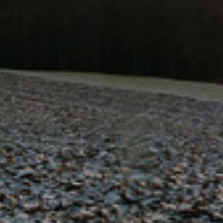
dvěma lipami. Současný kříž nahradil v roce 1906 starší dřevěný.
[2]
Popis
Středně vysoký litinový bohatě zdobený kříž
s kónicky se rozšiřujícími konci ramen, zdobenými
vegetativním dekorem. Vlastní tělo kříže je na
břevnech zdobené malými prolamovanými křížky, na
svislé části pak prolamovanými rozetkami. Pata kříže
je prolamovaná, zdobená ve střední části rovněž
rozetkami, okraje tvoří dva sloupky s lištami, na
kterých spočívá sedlový štítek, zakončující patu kříže.
Tělo Ukřižovaného je doplněno svatozáří z paprsků
osazených v koutech kříže a je zlacené. Pod ním je
osazena kruhová litinová nápisová deska, lemovaná
plastickým vavřínovým věncem.
Kříž je osazen na středně vysokém pískovcovém podstavci,
umístěném na širokém dvoustupňovém platu. Vlastní podstavec
má dvoustupňový soklík, na kterém je osazen masivní kvádr ve