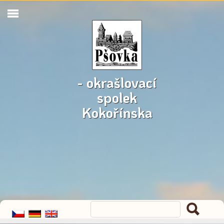
- okrašlovací
spolek
Kokořínska