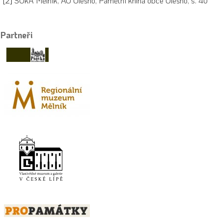
[2]
SOkA Mělník, AO Olešno, Pamětní kniha obce Olešno, s. 40
Partneři