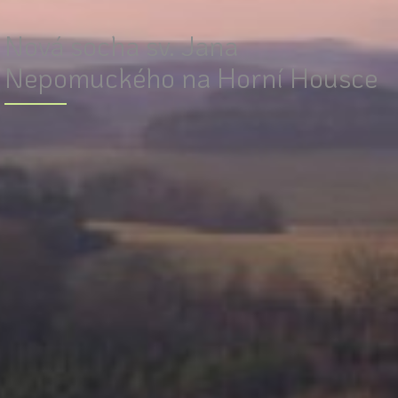
Nová socha sv. Jana
Nepomuckého na Horní Housce