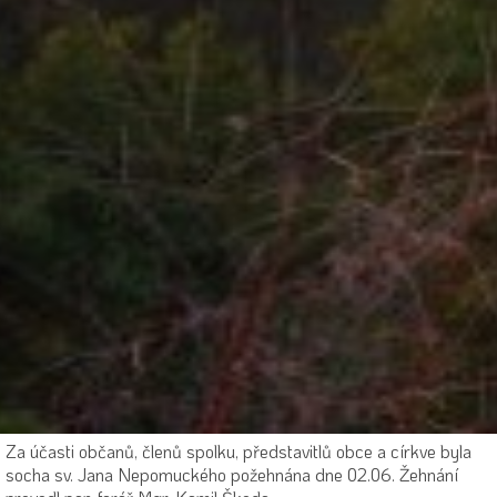
roku 1888 popisuje pomníček velmi podobně: Eine St. Johannes
statue aus holz, von vier grosen, alten Linden umgeben auf dem
Dorfplaze zu Hauska (socha Sv.Jana ze dřeva postavená pod
čtyřmi velkými, starými lípami na návsi Housky).
Čtyři vysoké lípy vzaly dávno za své. Z pomníčku se zachovala
pouze část kovaného plotu, ohraničujícího pozemek na kterém
socha stávala. Vznik oplocení by se dal datovat do konce
devatenáctého a počátku dvacátého století. Torzo oplocení bylo
rozebráno v roce 2014, restaurováno a použito na pomníčku
padlých v obci Blatce. V poválečných letech byla na tomto
pozemku znovu vysazena lípa - Stromu svobody, která zde stojí
dodnes.
Dřík podstavce sestavil a novou hlavu vysekal kamenosochař a
restaurátor pan M. Kroupa. Ostatní práce provedli členové spolku.
Pomníček sv. Jana Nepomuckého byl nově zbudován v roce 2019
Pšovkou - okrašlovacím spolkem Kokořínska za přispění obce
Blatce a majitele pozemku.
Za účasti občanů, členů spolku, představitlů obce a církve byla
socha sv. Jana Nepomuckého požehnána dne 02.06. Žehnání