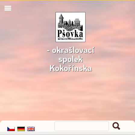
- okrašlovací
spolek
Kokořínska