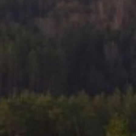
V roce 2018 jsme zahájili přípravu projektu navrácení sochy
sv.Jana Nepomuckého na Horní Housku. Dle pamětníků stávala
na tomto místě ještě v polovině čtyřicátých let devatenáctého
století dřevěná socha sv. Jana Nepomuckého. Kam se v
bouřlivých poválečných letech ztratila není známo.Na seznamu
stávajících památníčků, křížů a polních kaplí vikariátu Doksy,
farnosti Bořejov z 15. prosince roku 1835 je zapsáno toto:
Dřevěné znázornění sv. Jana Nepomuckého na dřevěném sloupu
mezi čtyřmi vysokými lipami, jejichž velikost vyznačuje stáří, kdy
bylo zřízeno. Je na návsi vesnice Houska a sice na
vrchnostenském pozemku. Zřízeno někdejším sládkem
z Housky. Bez nadace. Podepsáni Johann Joseph Oppelt - farář
a Andreas Hoffman - úřední správce (čerpáno z archivu
Litoměřického biskupství, překlad Antonín Sáček 2004 ©).
Friedrich Bernau ve své knize Der Politische Bezirk Dauba z