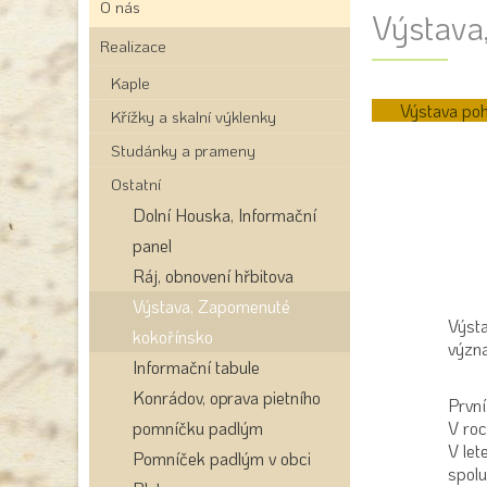
O nás
Výstava
Realizace
Kaple
Výstava poh
Křížky a skalní výklenky
Studánky a prameny
Ostatní
Dolní Houska, Informační
panel
Ráj, obnovení hřbitova
Výstava, Zapomenuté
Výsta
kokořínsko
význ
Informační tabule
Konrádov, oprava pietního
První
pomníčku padlým
V roc
V let
Pomníček padlým v obci
spolu