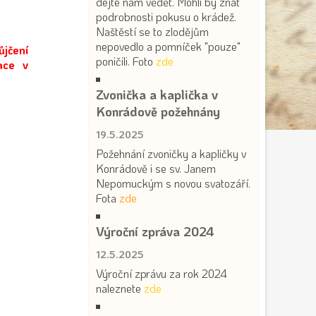
dejte nám vědět. Mohli by znát
podrobnosti pokusu o krádež.
Naštěstí se to zlodějům
nepovedlo a pomníček "pouze"
jčení
poničili. Foto
zde
vace v
Zvonička a kaplička v
Konrádově požehnány
19.5.2025
Požehnání zvoničky a kapličky v
Konrádově i se sv. Janem
Nepomuckým s novou svatozáří.
Fota
zde
Výroční zpráva 2024
12.5.2025
Výroční zprávu za rok 2024
naleznete
zde