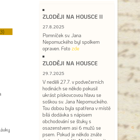
ZLODĚJI NA HOUSCE II
27.8.2025
3)
Pomníček sv. Jana
Nepomuckého byl spolkem
opraven. Foto
zde
ZLODĚJI NA HOUSCE
29.7.2025
V neděli 27.7. v podvečerních
hodinách se někdo pokusil
a
ukrást pískovcovou hlavu se
soškou sv. Jana Nepomuckého.
Tou dobou byla spatřena v místě
bílá dodávka s nápisem
obchodování se štuky s
osazenstvem asi 6 mužů se
návky
psem. Pokud je někdo znáte