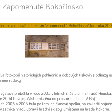
, Zapomenuté Kokořínsko
lednic a dobových tiskovin "Zapomenuté Kokořínsko" (od roku 200
va fotokopií historických pohlednic a dobových tiskovin s odkazy n
amné rodáky.
 výstava proběhla v roce 2003 v letních měsících na hradě Houska.
e 2004 byla její část umístěna do prostor hostince V Ráji.
ech 2005 a 2006 byla po tom, co členové spolku, na základě objed
vlastníka hradu upravili hradní sklepy, umístěna na hradě Kokořín.