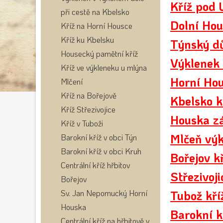
Kříž pod
při cestě na Kbelsko
Dolní Hou
Kříž na Horní Housce
Kříž ku Kbelsku
Týnský d
Housecký pamětní kříž
Výklenek
Kříž ve výkleneku u mlýna
Horní Hou
Mlčení
Kříž na Bořejově
Kbelsko k
Kříž Střezivojice
Houska z
Kříž v Tuboži
Mlčeň vý
Barokní kříž v obci Týn
Barokní kříž v obci Kruh
Bořejov k
Centrální kříž hřbitov
Střezivoj
Bořejov
Sv. Jan Nepomucký Horní
Tubož kří
Houska
Barokní k
Centrální kříž na hřbitově v