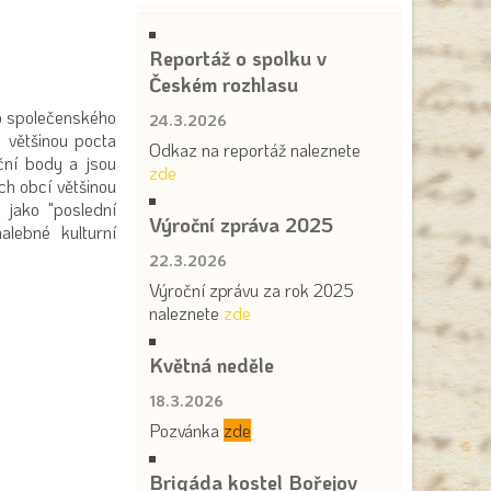
Reportáž o spolku v
Českém rozhlasu
o společenského
24.3.2026
o většinou pocta
Odkaz na reportáž naleznete
ční body a jsou
zde
ch obcí většinou
 jako "poslední
Výroční zpráva 2025
alebné kulturní
22.3.2026
Výroční zprávu za rok 2025
naleznete
zde
Květná neděle
18.3.2026
Pozvánka
zde
Brigáda kostel Bořejov