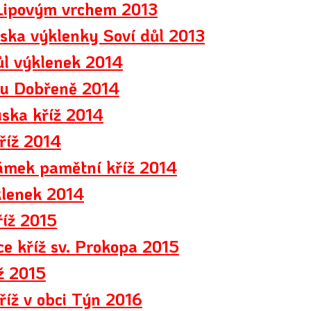
 Lipovým vrchem 2013
ska výklenky Soví důl 2013
ůl výklenek 2014
 u Dobřeně 2014
ska kříž 2014
říž 2014
ámek pamětní kříž 2014
klenek 2014
říž 2015
ice kříž sv. Prokopa 2015
ž 2015
říž v obci Týn 2016