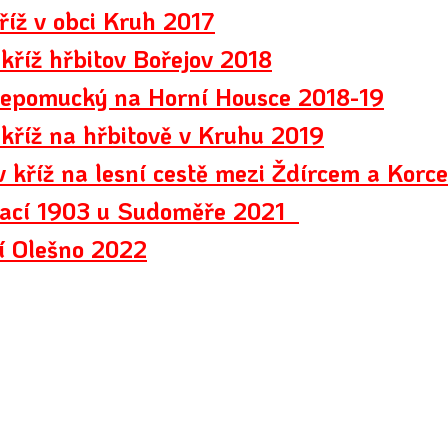
říž v obci Kruh 2017
 kříž hřbitov Bořejov 2018
Nepomucký na Horní Housce 2018-19
 kříž na hřbitově v Kruhu 2019
 kříž na lesní cestě mezi Ždírcem a Korc
tací 1903 u Sudoměře 2021
í Olešno 2022