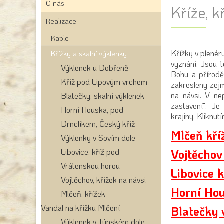
O nás
Kříže, k
Realizace
Kaple
Křížky v plené
Křížky a skalní výklenky
vyznání. Jsou t
Výklenek u Dobřeně
Bohu a přírodě
Kříž pod Lipovým vrchem
zakresleny zejm
na návsi. V ne
Blatečky, skalní výklenek
zastavení". Je
Horní Houska, pod
krajiny. Kliknut
Drnclíkem, Český kříž
Mlčeň kří
Výklenky v Sovím dole
Libovice, kříž pod
Vojtěchov
Vrátenskou horou
Libovice 
Vojtěchov, křížek na návsi
Horní Hou
Mlčeň, křížek
Vandal na křížku Mlčení
Blatečky
Výklenek v Týnském dole