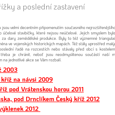
řížky a poslední zastavení
ru jsou velmi decentním připomenutím současného nejrozšířenějšíh
o účelové stavbičky, které nejsou neúčelové. Jejich smyslem byl
 za dary zemědělské produkce. Byly to též význemné triangula
éna ve vojenských historických mapách. Též stály uprostřed malý
poslední řadě na rozcestích nebo stávaly před obcí s kostelem
 třeba je chránit, neboť jsou neodmyslitenou součástí naší m
ím na jednotlivé akce se Vám rozbalí.
ž 2003
 kříž na návsi 2009
kříž pod Vrátenskou horou 2011
ska, pod Drnclíkem Český kříž 2012
 výklenek 2012